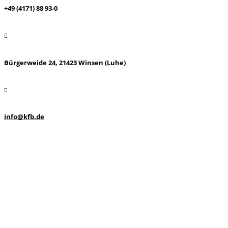
+49 (4171) 88 93-0
Bürgerweide 24, 21423 Winsen (Luhe)
info@kfb.de
Unternehmen
Karriere & Vertrieb
Produkte & Anwendungen
Kontakt
Anwendungsbereiche
Impressum
Datenschutz
AGB