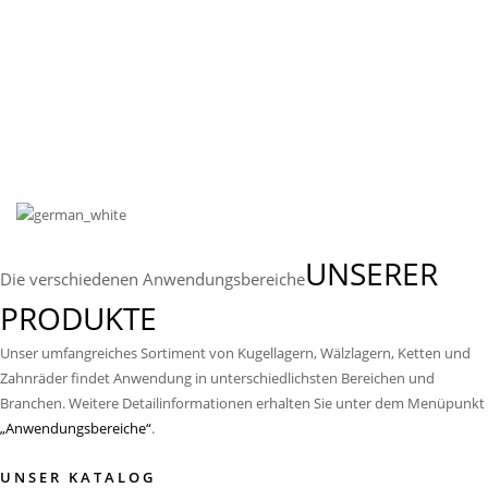
besondere Fokus in der Qualität und
Nachhaltigkeit bei all unserem Handeln, um die
Erwartungen unserer Partner, Kunden &
Mitarbeiter zu übertreffen. Langfristige
Geschäftsbeziehungen und gemeinsamer Erfolg
sind dabei das primäre Ziel.
Unser Leitbild ist hierbei: “ Wer aufhört besser zu
werden, hat aufgehört gut zu sein.“
UNSERER
Die verschiedenen Anwendungsbereiche
PRODUKTE
Unser umfangreiches Sortiment von Kugellagern, Wälzlagern, Ketten und
Zahnräder findet Anwendung in unterschiedlichsten Bereichen und
Branchen. Weitere Detailinformationen erhalten Sie unter dem Menüpunkt
„Anwendungsbereiche“
.
UNSER KATALOG