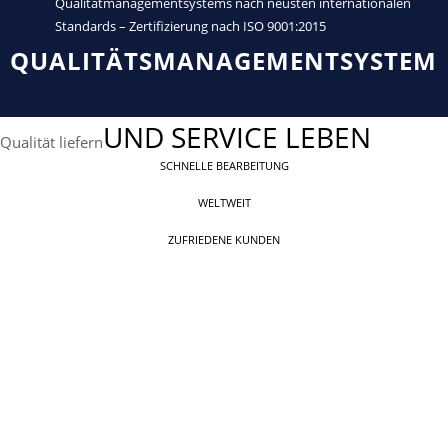
Qualitätmanagementsystems nach neusten internationalen
Standards – Zertifizierung nach ISO 9001:2015
QUALITÄTSMANAGEMENTSYSTEM
UND SERVICE LEBEN
Qualität liefern
SCHNELLE BEARBEITUNG
WELTWEIT
ZUFRIEDENE KUNDEN
UNSERE MISSION
Unsere Mission ist unsere Produkte und alle
damit zusammenhängenden Prozesse mit
deutscher Präzession umzusetzen. Dabei liegt der