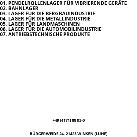
01. PENDELROLLENLAGER FÜR VIBRIERENDE GERÄTE
02. BAHNLAGER
03. LAGER FÜR DIE BERGBAUINDUSTRIE
04. LAGER FÜR DIE METALLINDUSTRIE
05. LAGER FÜR LANDMASCHINEN
06. LAGER FÜR DIE AUTOMOBILINDUSTRIE
07. ANTRIEBSTECHNISCHE PRODUKTE
German Precision ist der Schwerpunkt unserer Produkte/
Dienstleistungen und die eigentliche Daseinsberechtigung für KFB
Clarfeld Germany am weltweitem Markt.
Jens-Peter Clarfeld
+49 (4171) 88 93-0
BÜRGERWEIDE 24, 21423 WINSEN (LUHE)