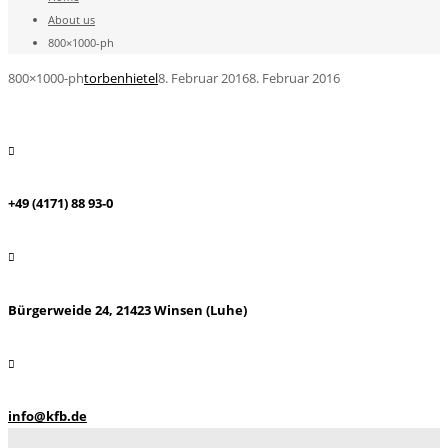
About us
800×1000-ph
800×1000-ph
torbenhietel
8. Februar 2016
8. Februar 2016
+49 (4171) 88 93-0
Bürgerweide 24, 21423 Winsen (Luhe)
info@kfb.de