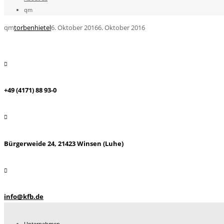
qm
qm
torbenhietel
6. Oktober 2016
6. Oktober 2016
+49 (4171) 88 93-0
Bürgerweide 24, 21423 Winsen (Luhe)
info@kfb.de
Unternehmen