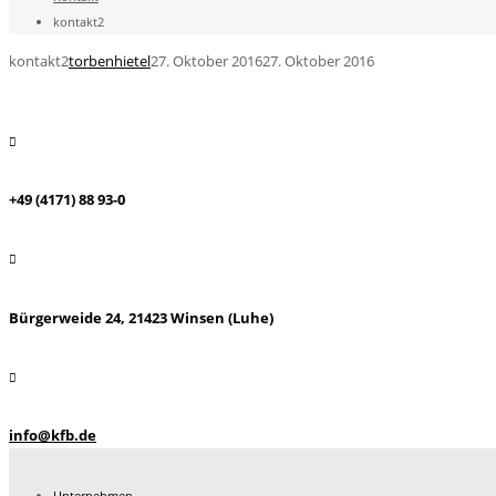
kontakt2
kontakt2
torbenhietel
27. Oktober 2016
27. Oktober 2016
+49 (4171) 88 93-0
Bürgerweide 24, 21423 Winsen (Luhe)
info@kfb.de
Unternehmen