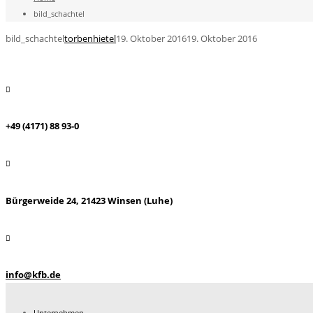
bild_schachtel
bild_schachtel
torbenhietel
19. Oktober 2016
19. Oktober 2016
+49 (4171) 88 93-0
Bürgerweide 24, 21423 Winsen (Luhe)
info@kfb.de
Unternehmen