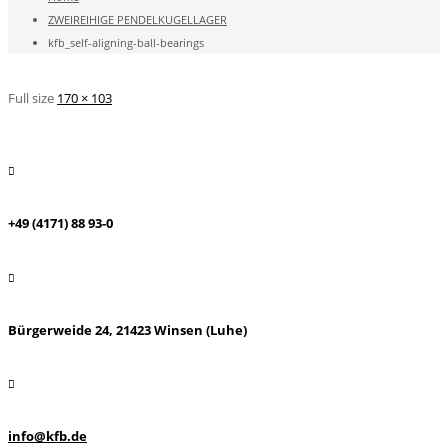
ZWEIREIHIGE PENDELKUGELLAGER
kfb_self-aligning-ball-bearings
Full size
170 × 103
+49 (4171) 88 93-0
Bürgerweide 24, 21423 Winsen (Luhe)
info@kfb.de