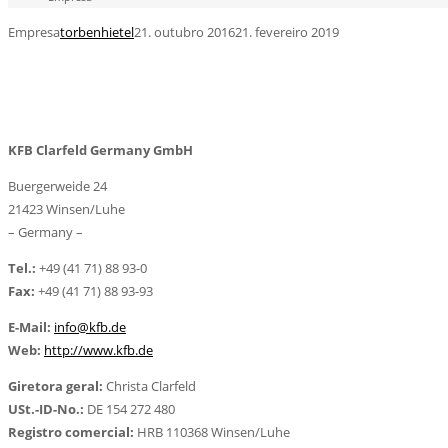
Empresa
torbenhietel
21. outubro 2016
21. fevereiro 2019
EMPRESA
KFB Clarfeld Germany GmbH
Buergerweide 24
21423 Winsen/Luhe
– Germany –
Tel.:
+49 (41 71) 88 93-0
Fax:
+49 (41 71) 88 93-93
E-Mail:
info@kfb.de
Web:
http://www.kfb.de
Giretora geral:
Christa Clarfeld
USt.-ID-No.:
DE 154 272 480
Registro comercial:
HRB 110368 Winsen/Luhe