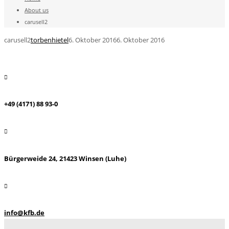
About us
carusell2
carusell2
torbenhietel
6. Oktober 2016
6. Oktober 2016
+49 (4171) 88 93-0
Bürgerweide 24, 21423 Winsen (Luhe)
info@kfb.de