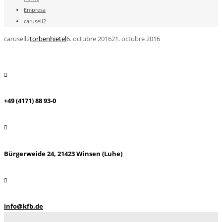
Empresa
carusell2
carusell2
torbenhietel
6. octubre 2016
21. octubre 2016
+49 (4171) 88 93-0
Bürgerweide 24, 21423 Winsen (Luhe)
info@kfb.de