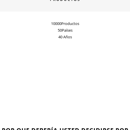
10000
Productos
50
Países
40
Años
A TRAVÈS DE NUESTRO ``QM``
ASEGURAMOS Y MANTENEMOS
NUESTRAS METAS.