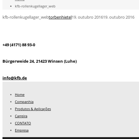
kfb-rollenkugellager_web
kfb-rollenkugellager_web
torbenhietel
19. outubro 2016
19. outubro 2016
+49 (4171) 88 93-0
Bürgerweide 24, 21423 Winsen (Luhe)
info@kfb.de
Home
Companhia
Produtos & Aplicações
Carreira
CONTATO
Empresa