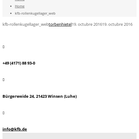
Home
kfb-rollenkugellager_web
kfb-rollenkugellager_web
torbenhietel
19. octubre 2016
19. octubre 2016
+49 (4171) 88 93-0
Bürgerweide 24, 21423 Winsen (Luhe)
info@kfb.de