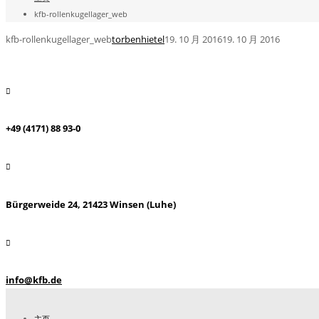
kfb-rollenkugellager_web
kfb-rollenkugellager_web
torbenhietel
19. 10 月 2016
19. 10 月 2016
+49 (4171) 88 93-0
Bürgerweide 24, 21423 Winsen (Luhe)
info@kfb.de
主页