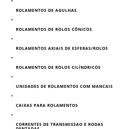
ROLAMENTOS DE AGULHAS
ROLAMENTOS DE ROLOS CÔNICOS
ROLAMENTOS AXIAIS DE ESFERAS/ROLOS
ROLAMENTOS DE ROLOS CILÍNDRICOS
UNIDADES DE ROLAMENTOS COM MANCAIS
CAIXAS PARA ROLAMENTOS
CORRENTES DE TRANSMISSAO E RODAS
DENTADAS