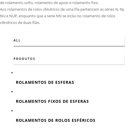
de rolamento solto, rolamento de apoio e rolamento fixo.
Aos rolamentos de rolos cilíndricos de uma fila pertencem as séries N, NJ,
NU e NUP, enquanto que a serie NN se inclui no rolamento de rolos
cilíndricos de duas filas.
ALL
PRODUTOS
ROLAMENTOS DE ESFERAS
ROLAMENTOS FIXOS DE ESFERAS
ROLAMENTOS DE ROLOS ESFÉRICOS